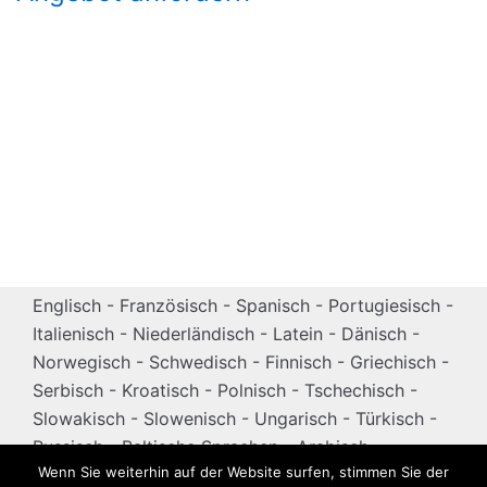
Englisch - Französisch - Spanisch - Portugiesisch -
Italienisch - Niederländisch - Latein - Dänisch -
Norwegisch - Schwedisch - Finnisch - Griechisch -
Serbisch - Kroatisch - Polnisch - Tschechisch -
Slowakisch - Slowenisch - Ungarisch - Türkisch -
Russisch - Baltische Sprachen - Arabisch -
Wenn Sie weiterhin auf der Website surfen, stimmen Sie der
Chinesisch - Japanisch - Koreanisch - und andere